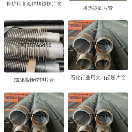
锅炉用高频焊螺旋翅片管
换热器翅片管
石化行业用大口径翅片管
螺旋高频焊翅片管