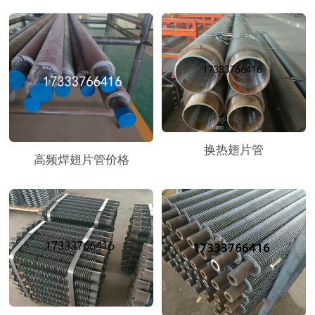
换热翅片管
高频焊翅片管价格