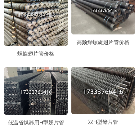
高频焊螺旋翅片管价格
螺旋翅片管价格
双H型鳍片管
低温省煤器用H型翅片管