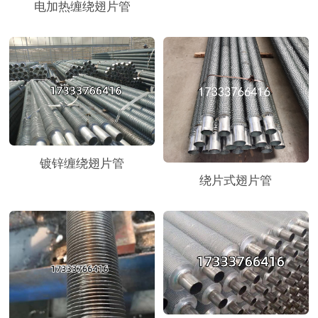
电加热缠绕翅片管
镀锌缠绕翅片管
绕片式翅片管