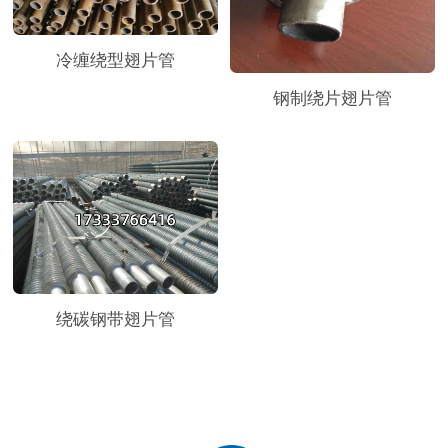
冷缠绕型翅片管
钢制绕片翅片管
绕碳钢带翅片管