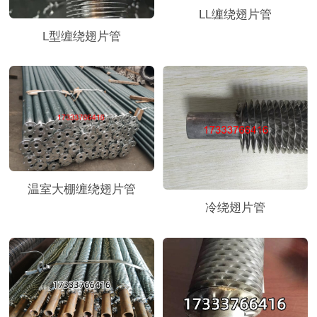
LL缠绕翅片管
L型缠绕翅片管
温室大棚缠绕翅片管
冷绕翅片管