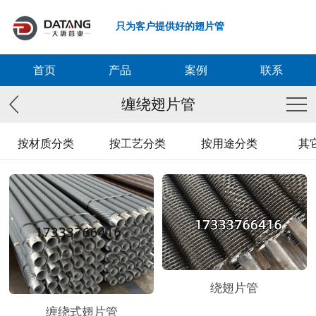
只为客户提供好的翅片管
首页
产品
案例
联系
缠绕翅片管
按材质分类
按工艺分类
按用途分类
其
绕翅片管
缠绕式翅片管