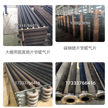
碳钢翅片管暖气片
大棚用圆翼翅片管暖气片