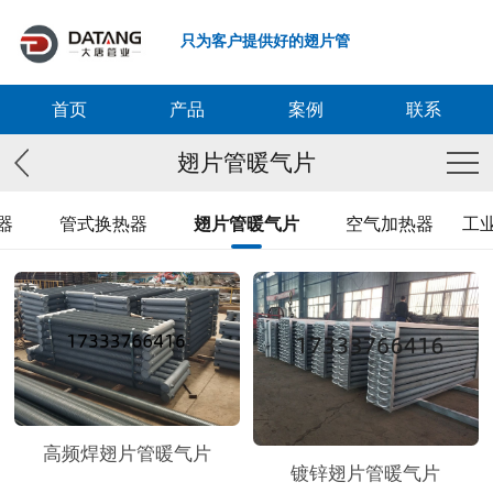
只为客户提供好的翅片管
首页
产品
案例
联系
翅片管暖气片
器
管式换热器
翅片管暖气片
空气加热器
工
高频焊翅片管暖气片
镀锌翅片管暖气片