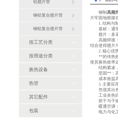
铝翅片管
钢制
高频
钢铝复合翅片管
片牢固地熔接
1. 结构
铜铝复合翅片管
基材：通
翅片：多
高频焊接
按工艺分类
结合使得翅片与
2. 核心优
按用途分类
**的传
使其换热效率
结构紧凑
换热设备
坚固**
成本效益
热管
3. 主要应
凭借其出
工业余热
其它配件
烘干与干
暖通空调
包装
电力与化