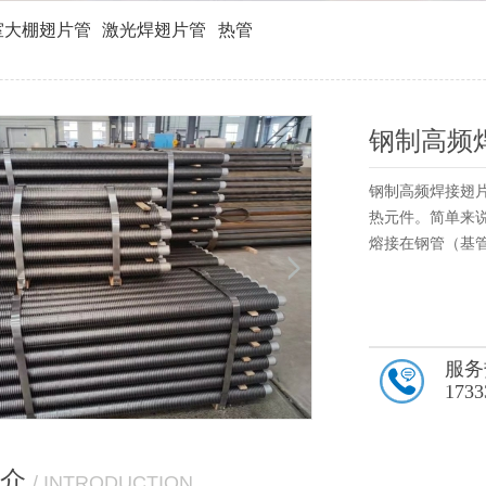
室大棚翅片管
激光焊翅片管
热管
钢制高频
钢制高频焊接翅
热元件。简单来
熔接在钢管（基管
服务
1733
介
/ INTRODUCTION