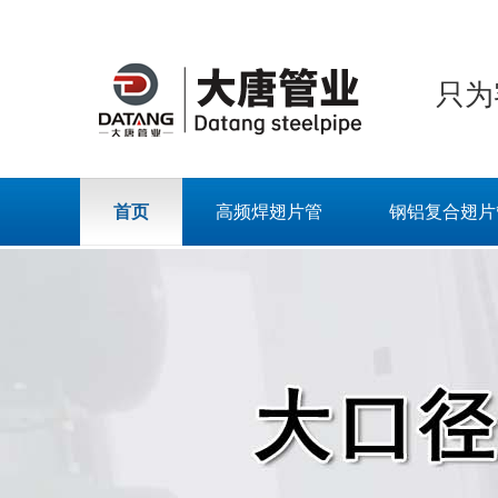
只为
首页
高频焊翅片管
钢铝复合翅片