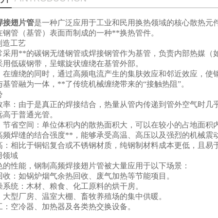
焊接翅片管
是一种广泛应用于工业和民用换热领域的核心散热元件
在钢管（基管）表面而制成的一种**换热管件。
与制造工艺
常采用**的碳钢无缝钢管或焊接钢管作为基管，负责内部热媒（
采用低碳钢带，呈螺旋状缠绕在基管外部。
：在缠绕的同时，通过高频电流产生的集肤效应和邻近效应，使
基管融为一体，**了传统机械缠绕带来的“接触热阻”。
势
热效率：由于是真正的焊接结合，热量从管内传递到管外空气时几
远高于普通光管。
，节省空间：单位体积内的散热面积大，可以在较小的占地面积
：高频焊缝的结合强度**，能够承受高温、高压以及强烈的机械震
高：相比于铜铝复合或不锈钢材质，纯钢制材料成本更低，且易
用领域
色的性能，钢制高频焊接
翅片管
被大量应用于以下场景：
回收：如锅炉烟气余热回收、废气加热等节能项目。
燥系统：木材、粮食、化工原料的烘干房。
：大型厂房、温室大棚、畜牧养殖场的集中供暖。
工：空冷器、加热器及各类热交换设备。