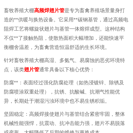
畜牧养殖大棚
高频焊翅片管
是专为畜禽养殖场景量身打
造的**供暖与换热设备。它采用**碳钢基管，通过高频电
阻焊工艺将螺旋状翅片与基管一体熔焊成型。这种结构
不仅**了接触热阻，使散热面积大幅增加，还能快速平
衡棚舍温差，为畜禽营造恒温舒适的生长环境。
针对畜牧养殖大棚高湿、多氨气、易腐蚀的恶劣环境特
点，该类
翅片管
通常具备以下核心优势：
防腐**：表面经过强化防腐处理（如热浸镀锌、除锈及
防腐喷涂双重处理），抗锈、抗酸碱、抗潮气性能优
异，长期处于潮湿污浊环境中也不易生锈积垢。
坚固稳定：高频焊接使翅片与基管结合紧密牢固，整体
机械性能强悍，抗震动、抗冲击能力强，翅片不易脱落
或变形，大幅降低了后期的维修与更换成本。