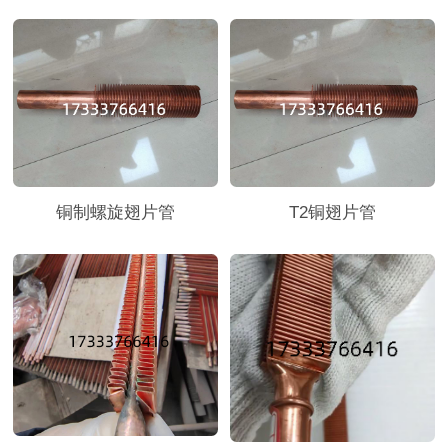
铜制螺旋翅片管
T2铜翅片管