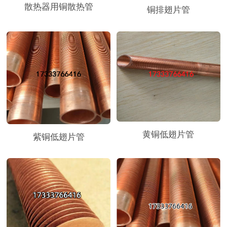
散热器用铜散热管
铜排翅片管
黄铜低翅片管
紫铜低翅片管