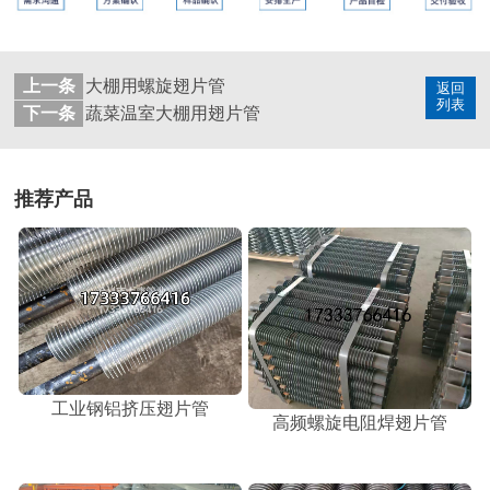
上一条
大棚用螺旋翅片管
返回
列表
下一条
蔬菜温室大棚用翅片管
推荐产品
工业钢铝挤压翅片管
高频螺旋电阻焊翅片管