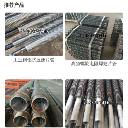
推荐产品
工业钢铝挤压翅片管
高频螺旋电阻焊翅片管