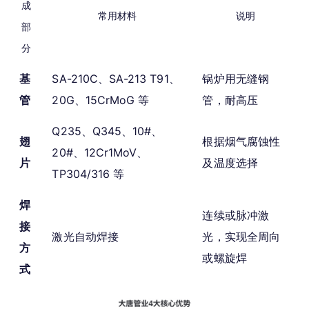
成
常用材料
说明
部
分
基
SA-210C、SA-213 T91、
锅炉用无缝钢
管
20G、15CrMoG 等
管，耐高压
Q235、Q345、10#、
翅
根据烟气腐蚀性
20#、12Cr1MoV、
片
及温度选择
TP304/316 等
焊
连续或脉冲激
接
激光自动焊接
光，实现全周向
方
或螺旋焊
式