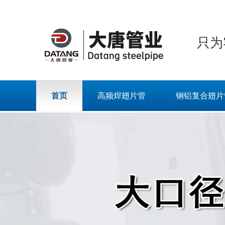
只为
首页
高频焊翅片管
钢铝复合翅片