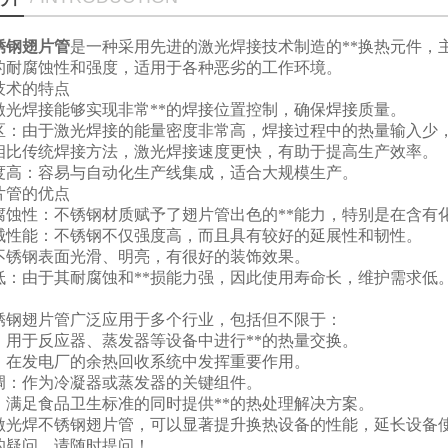
锈钢翅片管
是一种采用先进的激光焊接技术制造的**换热元件，
的耐腐蚀性和强度，适用于各种恶劣的工作环境。
技术的特点
激光焊接能够实现非常**的焊接位置控制，确保焊接质量。
区：由于激光焊接的能量密度非常高，焊接过程中的热量输入少
相比传统焊接方法，激光焊接速度更快，有助于提高生产效率。
度高：容易与自动化生产线集成，适合大规模生产。
片管的优点
腐蚀性：不锈钢材质赋予了翅片管出色的**能力，特别是在含有
械性能：不锈钢不仅强度高，而且具有较好的延展性和韧性。
不锈钢表面光滑、明亮，有很好的装饰效果。
低：由于其耐腐蚀和**损能力强，因此使用寿命长，维护需求低
锈钢翅片管广泛应用于多个行业，包括但不限于：
：用于反应器、蒸发器等设备中进行**的热量交换。
：在发电厂的余热回收系统中发挥重要作用。
调：作为冷凝器或蒸发器的关键组件。
：满足食品卫生标准的同时提供**的热处理解决方案。
激光焊不锈钢翅片管，可以显著提升换热设备的性能，延长设备
的疑问，请随时提问！