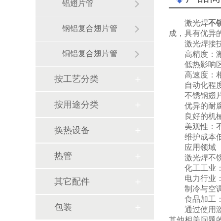
铝翅片管
激光焊
不
钢铝复合翅片管
成，具有优异
激光焊接
铜铝复合翅片管
高精度：
低热影响
高速度：
按工艺分类
自动化程
不锈钢翅
按用途分类
优异的耐
良好的机
美观性：
换热设备
维护成本
应用领域
热管
激光焊不
化工工业
电力行业
其它配件
制冷与空
食品加工
包装
通过使用
其他相关问题