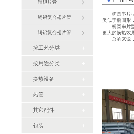
铝翅片管
椭圆串片
钢铝复合翅片管
类似于椭圆形
椭圆串片
铜铝复合翅片管
更大的换热效
总的来说
按工艺分类
按用途分类
换热设备
热管
其它配件
包装