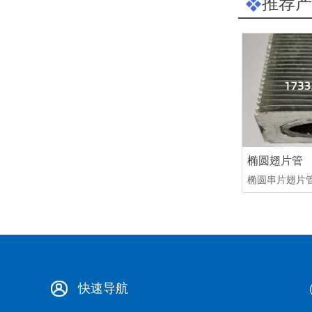
推荐产
椭圆翅片管
椭圆串片翅片管
快速导航