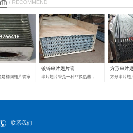
品
/ RECOMMEND
镀锌串片翅片管
方形串片
是椭圆翅片管家...
串片翅片管是一种**换热器，...
方形串片翅片
联系我们