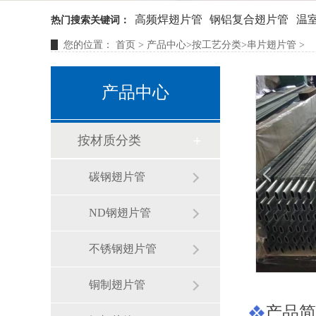
高频焊翅片管
钢铝复合翅片管
温
热门搜索关键词：
您的位置：
首页
>
产品中心
>
按工艺分类
>
串片翅片管
>
产品中心
按材质分类
碳钢翅片管
ND钢翅片管
不锈钢翅片管
铜制翅片管
产品简