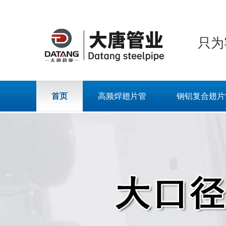
只为
首页
高频焊翅片管
钢铝复合翅片