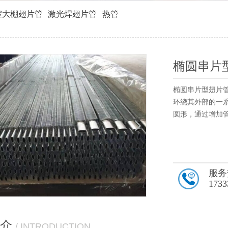
室大棚翅片管
激光焊翅片管
热管
椭圆串片
椭圆串片型翅片
环绕其外部的一
圆形，通过增加
服务
1733
介
/ INTRODUCTION