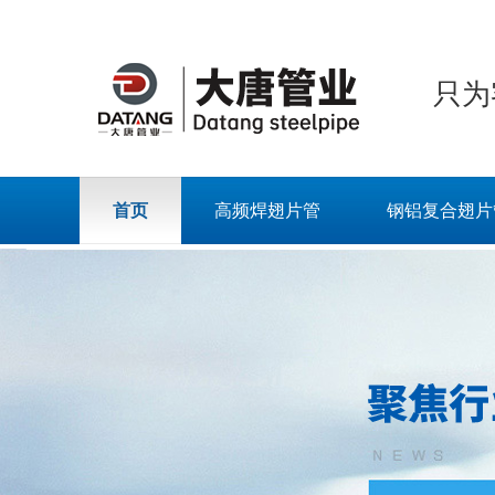
只为
首页
高频焊翅片管
钢铝复合翅片