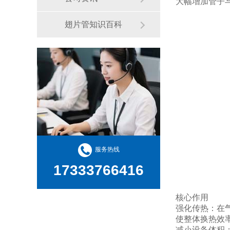
大幅增加管子
翅片管知识百科
服务热线
17333766416
核心作用
强化传热：在
使整体换热效
减小设备体积