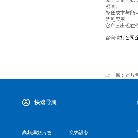
紧凑。
降低成本与能
常见应用
它广泛出现在
咨询请
打公司企
上一篇：
翅片
快速导航
高频焊翅片管
换热设备