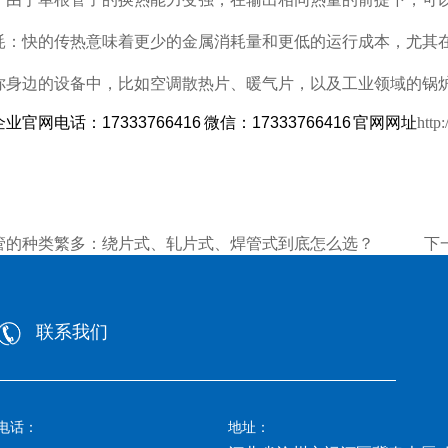
耗：快的传热意味着更少的金属消耗量和更低的运行成本，尤其
你身边的设备中，比如空调散热片、暖气片，以及工业领域的锅
业官网电话：17333766416 微信：
17333766416 官网网址
http
管的种类繁多：绕片式、轧片式、焊管式到底怎么选？
下
联系我们
电话：
地址：